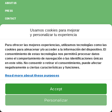
ABOUT US
PRESS
CONTACT
Usamos cookies para mejorar
y personalizar tu experiencia
Para ofrecer las mejores experiencias, utilizamos tecnologías como las
cookies para almacenar y/o acceder a la información del dispositivo. El
consentimiento de estas tecnologías nos permitirá procesar datos
Legal
como el comportamiento de navegación o las identificaciones únicas
en este sitio. No consentir o retirar el consentimiento, puede afectar
Privacy Policy
negativamente a ciertas características y funciones.
Política de cookies UE
Read more about these purposes
Cookies Policy UK
Accept
Opt-out preferences
Personalizar
Grants